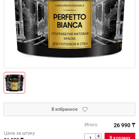
Интерьер и отделка
Лакокрасочные материалы
Герметики
Клеи, жидкие гвозди
Обои
Ещё 5
Инженерные системы
Водоснабжение и водоотведение
В избранное
Итого
26 990 ₸
Электро-оборудование
Цена за штуку
В корзину