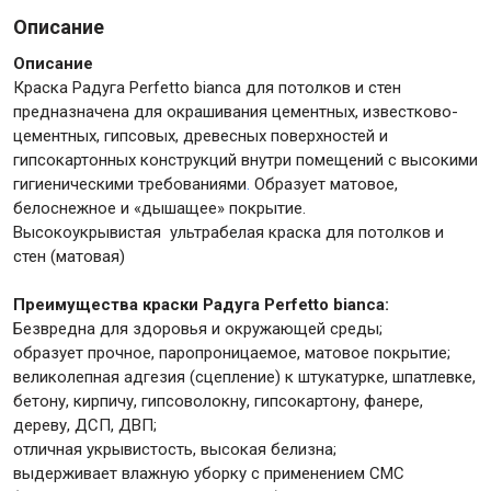
Описание
Крепежи
Описание
Краска Радуга Perfetto bianca для потолков и стен
предназначена для окрашивания цементных, известково-
Анкеры
цементных, гипсовых, древесных поверхностей и
гипсокартонных конструкций внутри помещений с высокими
Монтажные ленты
гигиеническими требованиями
.
Образует матовое,
Канаты, шнуры
белоснежное и «дышащее» покрытие.
Высокоукрывистая ультрабелая краска для потолков и
стен (матовая)
Всё для дома и сада
Преимущества краски Радуга Perfetto bianca:
Безвредна для здоровья и окружающей среды;
образует прочное, паропроницаемое, матовое покрытие;
Товары для бани и сауны
великолепная адгезия (сцепление) к штукатурке, шпатлевке,
Оборудование для клининга и уборки
бетону, кирпичу, гипсоволокну, гипсокартону, фанере,
дереву, ДСП, ДВП;
отличная укрывистость, высокая белизна;
выдерживает влажную уборку с применением СМС