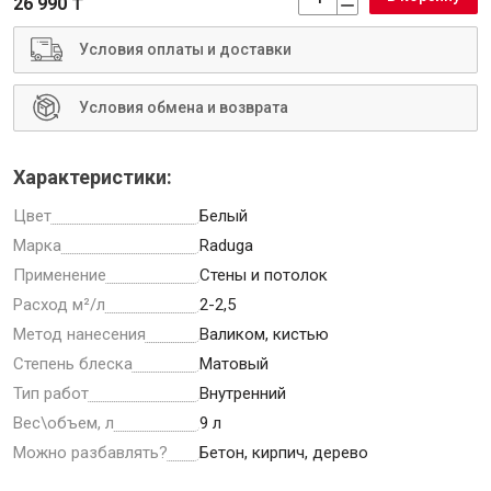
26 990 ₸
Условия оплаты и доставки
Условия обмена и возврата
Инструменты
Характеристики:
Малярный инструмент
Цвет
Белый
Специализированный инструмент
Марка
Raduga
Пистолеты для ремонта
Применение
Стены и потолок
Инструмент для штукатурно-отделочных работ
Расход м²/л
2-2,5
Ещё 2
Метод нанесения
Валиком, кистью
Степень блеска
Матовый
Тип работ
Внутренний
Сантехника
Вес\объем, л
9 л
Можно разбавлять?
Бетон, кирпич, дерево