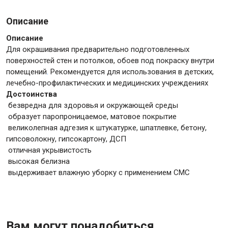
Описание
Крепежи
Описание
Для окрашивания предварительно подготовленных
поверхностей стен и потолков, обоев под покраску внутри
Анкеры
помещений
.
Рекомендуется для использования в детских,
Монтажные ленты
лечебно-профилактических и медицинских учреждениях
Канаты, шнуры
Достоинства
безвредна для здоровья и окружающей среды
образует паропроницаемое, матовое покрытие
великолепная адгезия к штукатурке, шпатлевке, бетону,
Всё для дома и сада
гипсоволокну, гипсокартону, ДСП
отличная укрывистость
высокая белизна
Товары для бани и сауны
выдерживает влажную уборку с применением CMC
Оборудование для клининга и уборки
Вам могут понадобиться