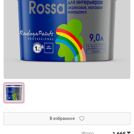
Интерьер и отделка
Лакокрасочные материалы
Герметики
Клеи, жидкие гвозди
Обои
Ещё 5
Инженерные системы
Водоснабжение и водоотведение
В избранное
Электро-оборудование
Итого
1 665 ₸