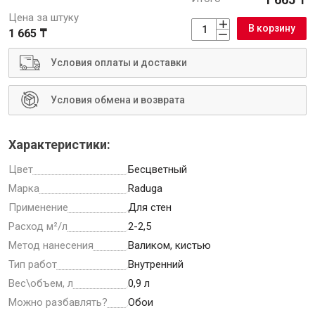
Цена за штуку
В корзину
1 665 ₸
Условия оплаты и доставки
Инструменты
Условия обмена и возврата
Малярный инструмент
Специализированный инструмент
Характеристики:
Пистолеты для ремонта
Цвет
Бесцветный
Инструмент для штукатурно-отделочных работ
Марка
Raduga
Ещё 2
Применение
Для стен
Расход м²/л
2-2,5
Метод нанесения
Валиком, кистью
Сантехника
Тип работ
Внутренний
Вес\объем, л
0,9 л
Можно разбавлять?
Обои