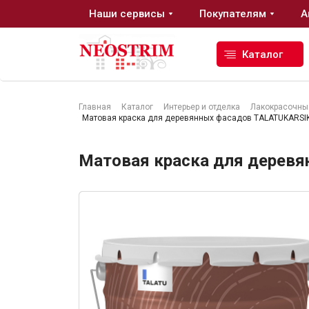
Наши сервисы
Покупателям
А
Каталог
Главная
Каталог
Интерьер и отделка
Лакокрасочны
Матовая краска для деревянных фасадов TALATUKARSIK
Стройматериалы
Матовая краска для дерев
Сухие строительные смеси
Гидроизоляция
Изоляционные материалы
Кровельные материалы
Ещё 2