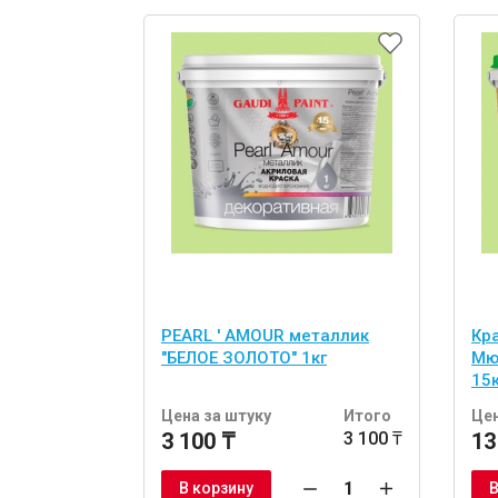
PEARL ' AMOUR металлик
Кр
"БЕЛОЕ ЗОЛОТО" 1кг
Мю
15к
Цена за штуку
Итого
Цен
3 100 ₸
3 100 ₸
13
В корзину
В