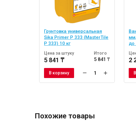
Грунтовка универсальная
Ва
Sika Primer P 333 (MasterTile
мм
P 333) 10 кг
до
Цена за штуку
Итого
Цен
5 841 ₸
5 841 ₸
2 
В корзину
В
Похожие товары