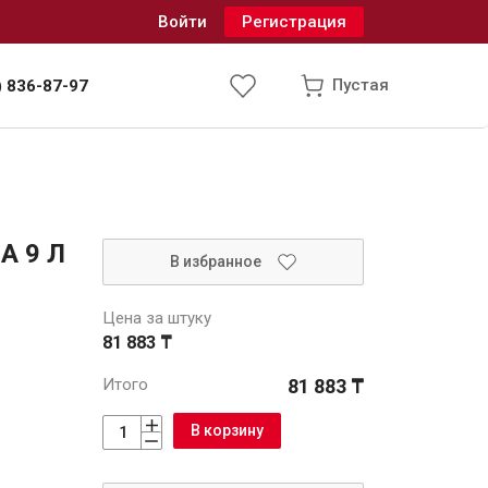
Войти
Регистрация
Пустая
) 836-87-97
Инженерные системы
A 9 Л
В избранное
одоснабжение и водоотведение
Цена за штуку
81 883 ₸
Итого
81 883 ₸
В корзину