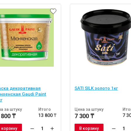
аска декоративная
SATI SILK золото 1кг
нхенская Gaudi Paint
г
а за штуку
Итого
Цена за штуку
Ито
 800 ₸
13 800 ₸
7 300 ₸
7 3
 корзину
В корзину