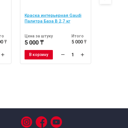
Краска интерьерная Gaudi
Интерьерн
Палитра База В 2,7 кг
FENOMEN PR
го
Цена за штуку
Итого
Цена за шт
00 ₸
5 000 ₸
5 000 ₸
13 317 ₸
В корзину
В корзину