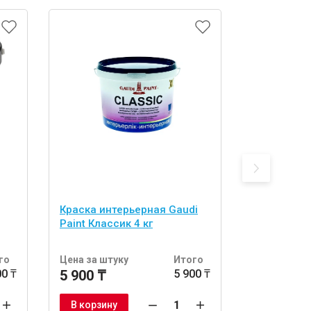
Краска интерьерная Gaudi
Краска инт
Paint Классик 4 кг
Paint Эконо
го
Цена за штуку
Итого
Цена за шт
00 ₸
5 900 ₸
5 900 ₸
4 600 ₸
В корзину
В корзину