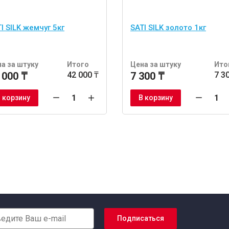
I SILK жемчуг 5кг
SATI SILK золото 1кг
а за штуку
Итого
Цена за штуку
Ито
 000 ₸
42 000 ₸
7 300 ₸
7 3
 корзину
В корзину
Подписаться