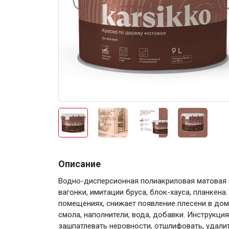
Электро-оборудова
Крепежи
Описание
Водно-дисперсионная полиакриловая матовая 
Анкеры
вагонки, имитации бруса, блок-хауса, планкена
Монтажные ленты
помещениях, снижает появление плесени в дом
Канаты, шнуры
смола, наполнители, вода, добавки. Инструкци
зашпатлевать неровности, отшлифовать, удалит