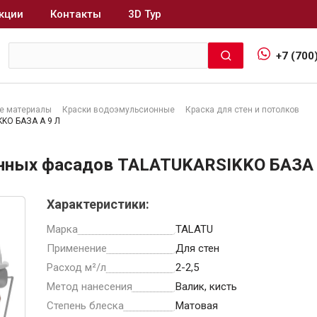
кции
Контакты
3D Тур
+7 (700
е материалы
Краски водоэмульсионные
Краска для стен и потолков
KO БАЗА A 9 Л
Интерьер и отделка
янных фасадов TALATUKARSIKKO БАЗА 
Лакокрасочные материалы
В
Герметики
Характеристики:
Клеи, жидкие гвозди
Марка
TALATU
Обои
Применение
Для стен
Ещё 5
Расход м²/л
2-2,5
Метод нанесения
Валик, кисть
Степень блеска
Матовая