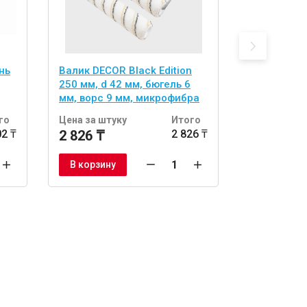
нь
Валик DECOR Black Edition
Адаптер D
250 мм, d 42 мм, бюгель 6
250 - 480 
мм, ворс 9 мм, микрофибра
го
Цена за штуку
Итого
Цена за шт
02 ₸
2 826 ₸
2 826 ₸
26 976 ₸
В корзину
В корзину