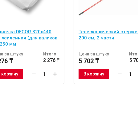
нночка DECOR 320х440
Телескопический стерже
, усиленная (для валиков
200 см, 2 части
 250 мм
а за штуку
Итого
Цена за штуку
Ито
276 ₸
2 276 ₸
5 702 ₸
5 7
 корзину
В корзину