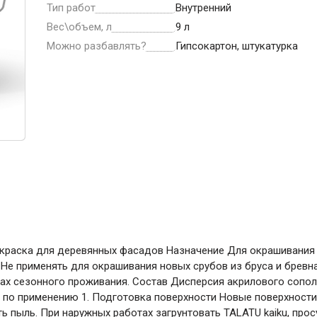
ние
Инструменты
Тип работ
Внутренний
Вес\объем, л
9 л
Малярный инструмент
Можно разбавлять?
Гипсокартон, штукатурка
Специализированный инструмент
Пистолеты для ремонта
Инструмент для штукатурно-отделочных
работ
Ещё 2
Всё для дома и сада
краска для деревянных фасадов Назначение Для окрашивания 
Товары для бани и сауны
. Не применять для окрашивания новых срубов из бруса и бревн
Оборудование для клининга и уборки
ах сезонного проживания. Состав Дисперсия акрилового сополи
я по применению 1. Подготовка поверхности Новые поверхности 
ь пыль. При наружных работах загрунтовать TALATU kaiku, про