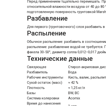
Перед применением тщательно перемешать. Прои
относительной влажности воздуха от 40 до 80 
подготовленную поверхность грунтовкой Marshal
Разбавление
Для первого (грунтовочного) слоя разбавить в
Распыление
Обычное распыление: разбавить в соотношении
распыление: разбавление водой не требуется. 
факела 30-50°, диаметр сопла 0,012–0,017 дю
Технические данные
Связующее
Стирол-акриловая дис
Разбавитель
Вода
Рабочие инструменты
Кисть, валик, распыли
Сухой остаток (масс)
≈ 42 %
Плотность
≈ 1,25 кг/л
Базы
BW, BC
Система колеровки
Acomix
Время до нанесения
1 час