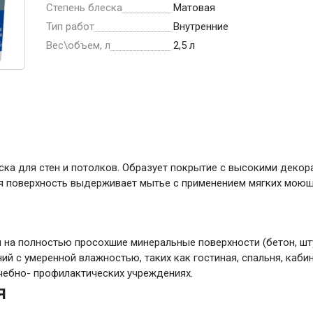
ние
Инструменты
Степень блеска
Матовая
Тип работ
Внутренние
Малярный инструмент
Вес\объем, л
2,5 л
Специализированный инструмент
Пистолеты для ремонта
Инструмент для штукатурно-отделочных
работ
Ещё 2
ска для стен и потолков. Образует покрытие с высокими декор
я поверхность выдерживает мытье с применением мягких моющи
Всё для дома и сада
 на полностью просохшие минеральные поверхности (бетон, штук
Товары для бани и сауны
 с умеренной влажностью, таких как гостиная, спальня, кабинет
Оборудование для клининга и уборки
чебно- профилактических учреждениях.
я