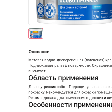
Электро-оборудова
Описание
Матовая водно-дисперсионная (латексная) кра
Подчеркивает рельеф поверхности. Окрашенна
высыхает.
Крепежи
Область применения
Для внутренних работ. Подходит для нанесения
Анкеры
покраску. Рекомендуется для окраски помещений
Монтажные ленты
Рекомендована для применения в детских и ле
Особенности применени
Канаты, шнуры