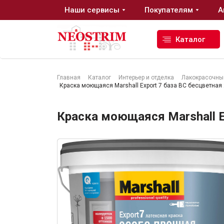
Наши сервисы
Покупателям
А
Каталог
Главная
Каталог
Интерьер и отделка
Лакокрасочны
Краска моющаяся Marshall Export 7 база BС бесцветная 
Стройматериалы
Краска моющаяся Marshall Ex
Сухие строительные смеси
Гидроизоляция
Изоляционные материалы
Кровельные материалы
Ещё 2