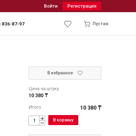
Войти
Регистрация
Пустая
) 836-87-97
Инженерные системы
В избранное
одоснабжение и водоотведение
Цена за штуку
10 380 ₸
Итого
10 380 ₸
В корзину