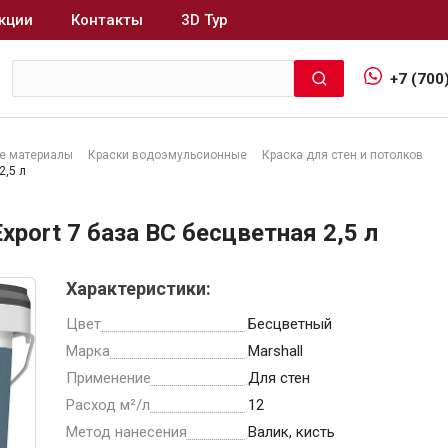
кции
Контакты
3D Тур
+7 (700
е материалы
Краски водоэмульсионные
Краска для стен и потолков
2,5 л
Интерьер и отделка
port 7 база BС бесцветная 2,5 л
Лакокрасочные материалы
В
Герметики
Характеристики:
Клеи, жидкие гвозди
Цвет
Бесцветный
Обои
Марка
Marshall
Ещё 5
Применение
Для стен
Расход м²/л
12
Метод нанесения
Валик, кисть