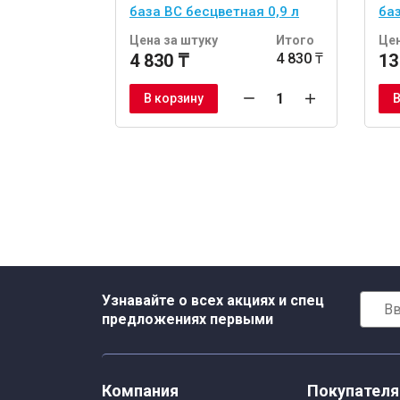
база BC бесцветная 0,9 л
баз
Цена за штуку
Итого
Цен
4 830 ₸
4 830 ₸
13
В корзину
В
Узнавайте о всех акциях и спец
предложениях первыми
Компания
Покупател