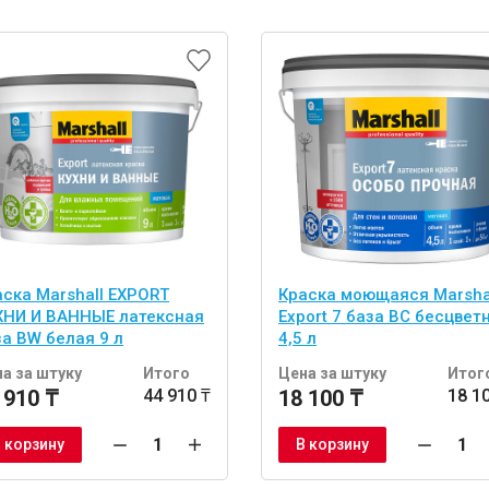
аска Marshall EXPORT
Краска моющаяся Marsha
ХНИ И ВАННЫЕ латексная
Export 7 база BС бесцвет
за BW белая 9 л
4,5 л
а за штуку
Итого
Цена за штуку
Итог
 910 ₸
44 910 ₸
18 100 ₸
18 1
 корзину
В корзину