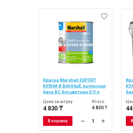
Краска Marshall EXPORT
Кр
КУХНИ И ВАННЫЕ латексная
КУ
база BC бесцветная 0,9 л
ба
Цена за штуку
Итого
Цен
4 830 ₸
4 830 ₸
44
В корзину
В