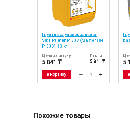
Грунтовка универсальная
Гру
Sika Primer P 333 (MasterTile
bas
P 333) 10 кг
Цена за штуку
Итого
Цен
5 841 ₸
5 841 ₸
5 
В корзину
В
Похожие товары