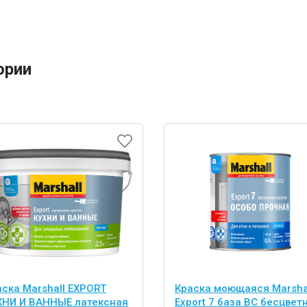
ории
аска Marshall EXPORT
Краска моющаяся Marsha
ХНИ И ВАННЫЕ латексная
Export 7 база BС бесцвет