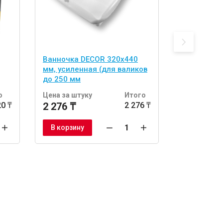
Ванночка DECOR 320х440
Телескопи
мм, усиленная (для валиков
200 см, 2 
до 250 мм
о
Цена за штуку
Итого
Цена за шт
20 ₸
2 276 ₸
2 276 ₸
5 702 ₸
В корзину
В корзину