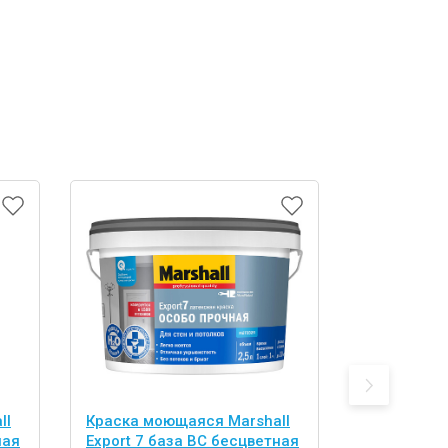
ll
Краска моющаяся Marshall
Краска мо
ная
Export 7 база BС бесцветная
Export 7 б