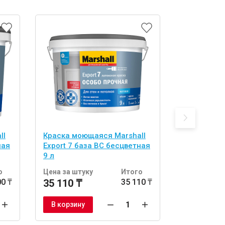
ll
Краска моющаяся Marshall
Краска мо
ная
Export 7 база BС бесцветная
Export 7 б
9 л
о
Цена за штуку
Итого
Цена за шт
00 ₸
35 110 ₸
35 110 ₸
41 080 ₸
В корзину
В корзину