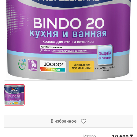
Интерьер и отделка
Лакокрасочные материалы
Герметики
Клеи, жидкие гвозди
Обои
Ещё 5
Инженерные системы
Водоснабжение и водоотведение
В избранное
Электро-оборудование
Итого
19 600 ₸