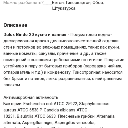
Можно разбавлять?
Бетон, Гипсокартон, Обои,
Штукатурка
Крепежи
Описание
Анкеры
Dulux Bindo 20 кухня и ванная
- Полуматовая водно-
дисперсионная краска для высококачественной отделки
Монтажные ленты
стен и потолков во влажных помещениях, таких как кухни,
Канаты, шнуры
ванные комнаты, санузлы, прачечные и др., а также
помещений с высокими требованиями по гигиене. Покрытие
устойчиво к пару от бытовых приборов (пароварка, чайник,
отпариватель и т.д.) и конденсату. Тиксотропная: наносится
Всё для дома и сада
без брызг и потеков, легко разравнивается; с нейтральным
запахом.
Товары для бани и сауны
Антимикробная активность
Оборудование для клининга и уборки
Бактерии: Escherichia coli ATCC 25922, Staphylococcus
aureus ATCC 6538 P, Candida albicans ATCC
10231, B.subtilis ATCC 6633. Плесневые грибки: Alternaria
alternata, Aspergillus niger, Aspergillus versicolor,