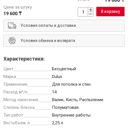
Цена за штуку
В корзину
19 600 ₸
Условия оплаты и доставки
Инструменты
Условия обмена и возврата
Малярный инструмент
Специализированный инструмент
Характеристики:
Пистолеты для ремонта
Цвет
Бесцветный
Инструмент для штукатурно-отделочных работ
Марка
Dulux
Ещё 2
Применение
Для потолка и стен
Расход м²/л
14
Метод нанесения
Валик, Кисть, Распыление
Сантехника
Степень блеска
Полуматовая
Тип работ
Внутренние работы
Вес\объем, л
2,25 л