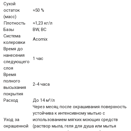
Сухой
остаток
≈50 %
(масс)
Плотность
≈1,23 кг/л
Базы
BW, BC
Система
Acomix
колеровки
Время до
нанесения
1 час
следующего
слоя
Время
полного
2-4 часа
высыхания
покрытия
Расход
До 14 м²/л
Через месяц после окрашивания поверхность
устойчива к интенсивному мытью с
Уход за
использованием мягких моющих средств
окрашенной
(раствор мыла, геля для душа или мытья