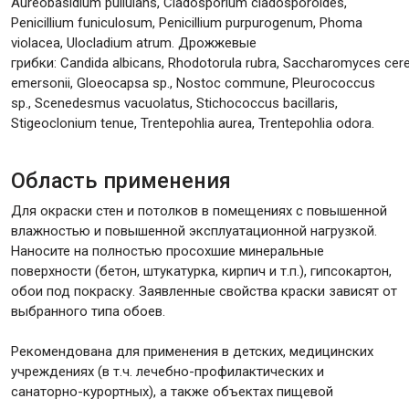
Aureobasidium pullulans, Cladosporium cladosporoides,
Penicillium funiculosum, Penicillium purpurogenum, Phoma
violacea, Ulocladium atrum. Дрожжевые
грибки: Candida albicans, Rhodotorula rubra, Saccharomyces cere
emersonii, Gloeocapsa sp., Nostoc commune, Pleurococcus
sp., Scenedesmus vacuolatus, Stichococcus bacillaris,
Stigeoclonium tenue, Trentepohlia aurea, Trentepohlia odora.
Область применения
Для окраски стен и потолков в помещениях с повышенной
влажностью и повышенной эксплуатационной нагрузкой.
Наносите на полностью просохшие минеральные
поверхности (бетон, штукатурка, кирпич и т.п.), гипсокартон,
обои под покраску. Заявленные свойства краски зависят от
выбранного типа обоев.
Рекомендована для применения в детских, медицинских
учреждениях (в т.ч. лечебно-профилактических и
санаторно-курортных), а также объектах пищевой