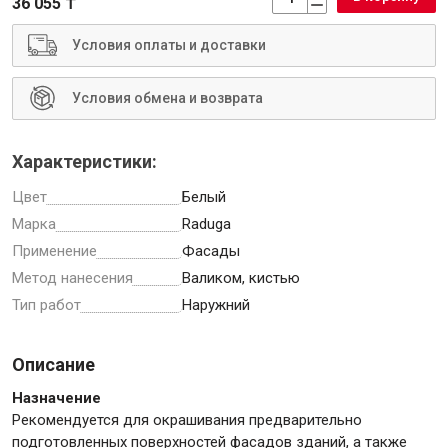
36 055 ₸
Условия оплаты и доставки
Условия обмена и возврата
Инструменты
Характеристики:
Малярный инструмент
Цвет
Белый
Специализированный инструмент
Марка
Raduga
Пистолеты для ремонта
Применение
Фасады
Инструмент для штукатурно-отделочных работ
Метод нанесения
Валиком, кистью
Ещё 2
Тип работ
Наружний
Описание
Сантехника
Назначение
Рекомендуется для окрашивания предварительно
подготовленных поверхностей фасадов зданий, а также