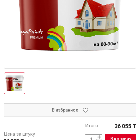
Интерьер и отделка
Лакокрасочные материалы
Герметики
Клеи, жидкие гвозди
Обои
Ещё 5
Инженерные системы
Водоснабжение и водоотведение
В избранное
Итого
36 055 ₸
Электро-оборудование
Цена за штуку
В корзину