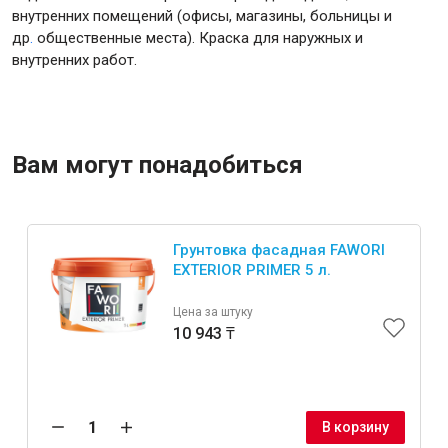
внутренних помещений (офисы, магазины, больницы и
др
.
общественные места). Краска для наружных и
Крепежи
внутренних работ.
Анкеры
Монтажные ленты
Вам могут понадобиться
Канаты, шнуры
Грунтовка фасадная FAWORI
EXTERIOR PRIMER 5 л.
Всё для дома и сада
Цена за штуку
10 943 ₸
Товары для бани и сауны
Оборудование для клининга и уборки
В корзину