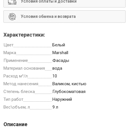
Условия оплаты и доставки
Условия обмена и возврата
Инструменты
Характеристики:
Цвет
Белый
Малярный инструмент
Марка
Marshall
Специализированный инструмент
Применение
Фасады
Пистолеты для ремонта
Материал основания
вода
Инструмент для штукатурно-отделочных работ
Расход м²/л
10
Ещё 2
Метод нанесения
Валиком, кистью
Степень блеска
Глубокоматовая
Тип работ
Наружний
Вес\объем, л
9 л
Сантехника
Описание