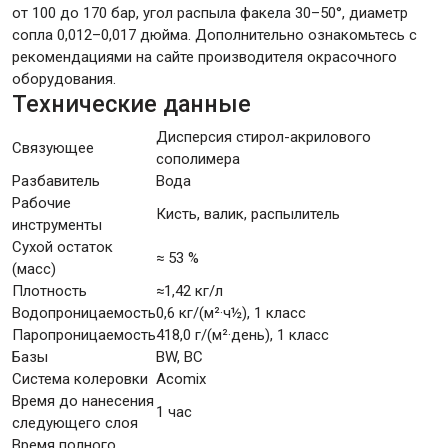
от 100 до 170 бар, угол распыла факела 30–50°, диаметр
сопла 0,012–0,017 дюйма. Дополнительно ознакомьтесь с
рекомендациями на сайте производителя окрасочного
оборудования.
Технические данные
Дисперсия стирол-акрилового
Связующее
сополимера
Разбавитель
Вода
Рабочие
Кисть, валик, распылитель
инструменты
Сухой остаток
≈ 53 %
(масс)
Плотность
≈1,42 кг/л
Водопроницаемость
0,6 кг/(м²·ч½), 1 класс
Паропроницаемость
418,0 г/(м²·день), 1 класс
Базы
BW, BC
Система колеровки
Acomix
Время до нанесения
1 час
следующего слоя
Время полного