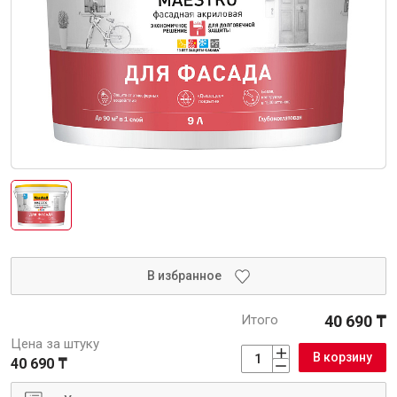
Интерьер и отделка
Лакокрасочные материалы
Герметики
Клеи, жидкие гвозди
Обои
Ещё 5
Инженерные системы
В избранное
Водоснабжение и водоотведение
Итого
40 690 ₸
Цена за штуку
В корзину
40 690 ₸
Электро-оборудование