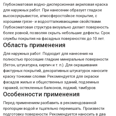
Глубокоматовая водно-дисперсионная акриловая краска
для наружных работ. При нанесении образует гладкое
Крепежи
высокоукрывистое, атмосферостойкое покрытие, с
хорошими грязе- и водоотталкивающими свойствами.
Глубокоматовая структура визуально делает поверхность
Анкеры
более ровной, позволяя скрыть небольшие дефекты. Срок
Монтажные ленты
службы покрытия на фасадных поверхностях до 10 лет.
Область применения
Канаты, шнуры
Для наружных работ. Подходит для нанесения на
полностью просохшие гладкие минеральные поверхности
(бетон, штукатурка, кирпич и т. п.). Для окрашивания
Всё для дома и сада
фактурных покрытий, декоративных штукатурок наносите
краску тонкими слоями. Рекомендуется для окраски
фасадов жилых и общественных зданий, подземных
Товары для бани и сауны
гаражей, остекленных балконов, лоджий, тамбуров.
Особенности применения
Оборудование для клининга и уборки
Перед применением разбавить в рекомендованной
пропорции водой и тщательно перемешать. Произвести
подготовку поверхности. Рекомендуется наносить в два