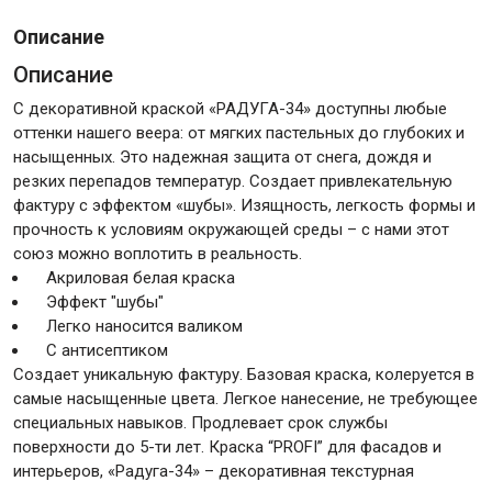
Описание
Крепежи
Описание
С декоративной краской «РАДУГА-34» доступны любые
Анкеры
оттенки нашего веера: от мягких пастельных до глубоких и
насыщенных. Это надежная защита от снега, дождя и
Монтажные ленты
резких перепадов температур. Создает привлекательную
Канаты, шнуры
фактуру с эффектом «шубы». Изящность, легкость формы и
прочность к условиям окружающей среды – с нами этот
союз можно воплотить в реальность.
Акриловая белая краска
Всё для дома и сада
Эффект "шубы"
Легко наносится валиком
С антисептиком
Товары для бани и сауны
Создает уникальную фактуру. Базовая краска, колеруется в
Оборудование для клининга и уборки
самые насыщенные цвета. Легкое нанесение, не требующее
специальных навыков. Продлевает срок службы
поверхности до 5-ти лет. Краска “PROFI” для фасадов и
интерьеров, «Радуга-34» – декоративная текстурная