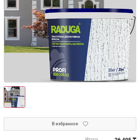
Интерьер и отделка
Лакокрасочные материалы
Герметики
Клеи, жидкие гвозди
Обои
Ещё 5
Инженерные системы
Водоснабжение и водоотведение
В избранное
Электро-оборудование
Итого
26 495 ₸