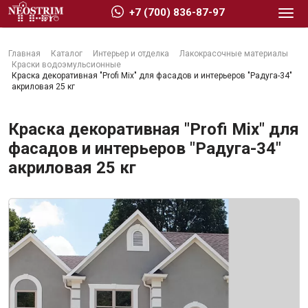
+7 (700) 836-87-97
Главная
Каталог
Интерьер и отделка
Лакокрасочные материалы
Краски водоэмульсионные
Краска декоративная "Profi Mix" для фасадов и интерьеров "Радуга-34"
акриловая 25 кг
Стройматериалы
Краска декоративная "Profi Mix" для
фасадов и интерьеров "Радуга-34"
акриловая 25 кг
Сухие строительные смеси
Гидроизоляция
Изоляционные материалы
Кровельные материалы
Ещё 2