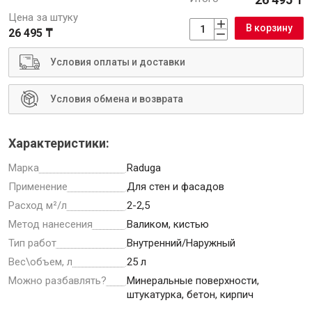
Цена за штуку
В корзину
26 495 ₸
Условия оплаты и доставки
Инструменты
Условия обмена и возврата
Малярный инструмент
Специализированный инструмент
Характеристики:
Пистолеты для ремонта
Марка
Raduga
Инструмент для штукатурно-отделочных работ
Применение
Для стен и фасадов
Ещё 2
Расход м²/л
2-2,5
Метод нанесения
Валиком, кистью
Тип работ
Внутренний/Наружный
Сантехника
Вес\объем, л
25 л
Можно разбавлять?
Минеральные поверхности,
штукатурка, бетон, кирпич