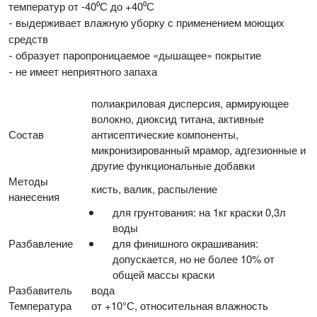
температур от -40⁰С до +40⁰С
выдерживает влажную уборку с применением моющих
-
средств
образует паропроницаемое «дышащее» покрытие
-
не имеет неприятного запаха
-
полиакриловая дисперсия, армирующее
волокно, диоксид титана, активные
Состав
антисептические компоненты,
микронизированный мрамор, адгезионные и
другие функциональные добавки
Методы
кисть, валик, распыление
нанесения
для грунтования: на 1кг краски 0,3л
воды
Разбавление
для финишного окрашивания:
допускается, но не более 10% от
общей массы краски
Разбавитель
вода
Температура
от +10°С, относительная влажность