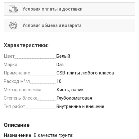
Условия оплаты и доставки
Условия обмена и возврата
Инструменты
Характеристики:
Малярный инструмент
Цвет
Белый
Специализированный инструмент
Марка
Dali
Пистолеты для ремонта
Применение
ОSВ-плиты любого класса
Инструмент для штукатурно-отделочных работ
Расход м²/л
10
Ещё 2
Метод нанесения
Кисть, валик
Степень блеска
Глубокоматовая
Тип работ
Внутренние и внешние
Сантехника
Описание
Назначение:
В качестве грунта: