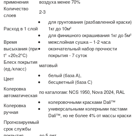
применения
воздуха менее 70%
Количество
2-3
слоев
для грунтования (разбавленной краски)
Расход в 1 слой
1кг до 10м²
для финишного окрашивания 1кг до 5м²
Время
межслойная сушка – 1-2 часа
высыхания (при
окончательный набор прочности
t° +20±2°C)
покрытия - 7 суток
Блеск покрытия
матовый
(ед./класс)
белый (база А),
Цвет
бесцветный (база С)
Колеровка
по каталогам: NCS 1950, Nova 2024, RAL
автоматическая
колеровочными красками Dali™
Колеровка
универсальными колерными пастами
ручная
Dali™, но не более 4% от массы краски
Прогнозируемый
срок службы
покрытия
до 5 лет