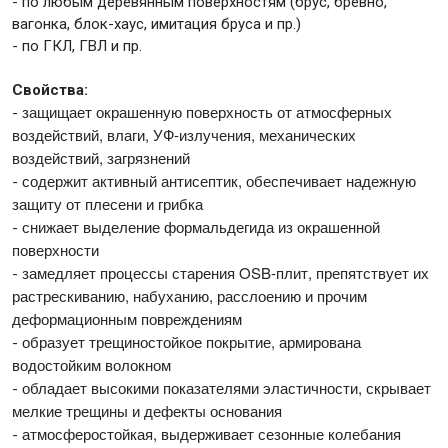
- по любым деревянным поверхностям (брус, бревно,
вагонка, блок-хаус, имитация бруса и пр.)
- по ГКЛ, ГВЛ и пр.
Свойства:
защищает окрашенную поверхность от атмосферных
-
воздействий, влаги, УФ-излучения, механических
воздействий, загрязнений
содержит активный антисептик, обеспечивает надежную
-
защиту от плесени и грибка
снижает выделение формальдегида из окрашенной
-
поверхности
замедляет процессы старения OSB-плит, препятствует их
-
растрескиванию, набуханию, расслоению и прочим
деформационным повреждениям
образует трещиностойкое покрытие, армирована
-
водостойким волокном
обладает высокими показателями эластичности, скрывает
-
мелкие трещины и дефекты основания
атмосферостойкая, выдерживает сезонные колебания
-