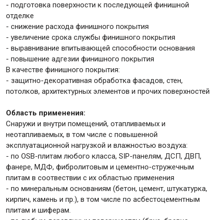
- подготовка поверхности к последующей финишной
отделке
- снижение расхода финишного покрытия
Крепежи
- увеличение срока службы финишного покрытия
- выравнивание впитывающей способности основания
- повышение адгезии финишного покрытия
Анкеры
В качестве финишного покрытия:
Монтажные ленты
- защитно-декоративная обработка фасадов, стен,
Канаты, шнуры
потолков, архитектурных элементов и прочих поверхностей
Область применения:
Снаружи и внутри помещений, отапливаемых и
Всё для дома и сада
неотапливаемых, в том числе с повышенной
эксплуатационной нагрузкой и влажностью воздуха:
- по OSB-плитам любого класса, SIP-панелям, ДСП, ДВП,
Товары для бани и сауны
фанере, МДФ, фибролитовым и цементно-стружечным
плитам в соотвествии с их областью применения
Оборудование для клининга и уборки
- по минеральным основаниям (бетон, цемент, штукатурка,
кирпич, камень и пр.), в том числе по асбестоцементным
плитам и шиферам.