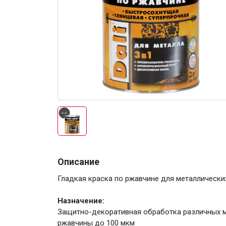
Электро-оборудова
Крепежи
Описание
Гладкая краска по ржавчине для металлически
Анкеры
Монтажные ленты
Назначение:
Канаты, шнуры
Защитно-декоративная обработка различных м
ржавчины до 100 мкм