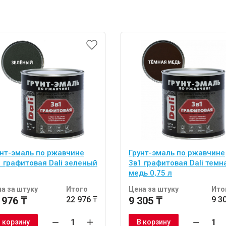
унт-эмаль по ржавчине
Грунт-эмаль по ржавчине
1 графитовая Dali зеленый
3в1 графитовая Dali темн
медь 0,75 л
а за штуку
Итого
Цена за штуку
Ито
 976 ₸
22 976 ₸
9 305 ₸
9 3
 корзину
В корзину