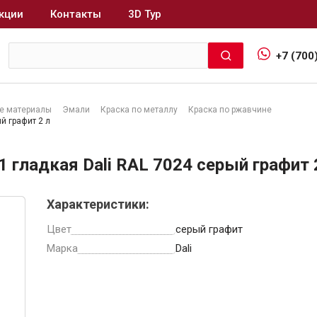
кции
Контакты
3D Тур
+7 (700
е материалы
Эмали
Краска по металлу
Краска по ржавчине
й графит 2 л
Интерьер и отделка
 гладкая Dali RAL 7024 серый графит 
Лакокрасочные материалы
В
Герметики
Характеристики:
Клеи, жидкие гвозди
Цвет
серый графит
Обои
Марка
Dali
Ещё 5