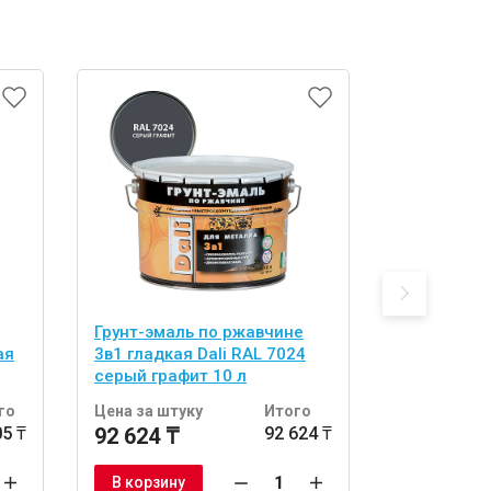
Грунт-эмаль по ржавчине
Грунт-эма
ая
3в1 гладкая Dali RAL 7024
3в1 гладка
серый графит 10 л
серебрист
го
Цена за штуку
Итого
Цена за шт
05 ₸
92 624 ₸
92 624 ₸
18 992 ₸
В корзину
В корзину