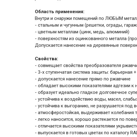
Область применения:
Внутри и снаружи помещений по ЛЮБЫМ металл
- стальным и чугунным (решетки, ограды, гаражи
- цветным металлам (цинк, медь, алюминий)
- поверхностям из оцинкованного металла (пр
Допускается нанесение на деревянные поверх
Свойства:
- совмещает свойства преобразователя ржавчи
- 3-х ступенчатая система защиты: барьерная 
- допускается нанесение прямо по ржавчине
- обладает высокими показателями адгезии к
- образует идеально гладкое долговечное суп
- устойчива к воздействию воды, масел, слабы
- устойчива к выгоранию, не разрушается под
- атмосферостойкая, выдерживает колебания т
- легко наносится, хорошо растекается по пове
- отличается высокими показателями укрывист
- выпускается в готовых цветах по каталогу RA