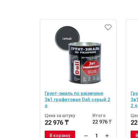
Грунт-эмаль по ржавчине
Гр
3в1 графитовая Dali серый 2
3в
л
2 л
Цена за штуку
Итого
Цен
22 976 ₸
22 976 ₸
22
В корзину
В