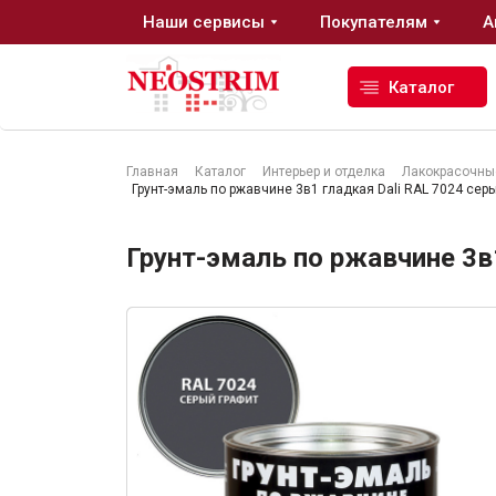
Наши сервисы
Покупателям
А
Каталог
Главная
Каталог
Интерьер и отделка
Лакокрасочны
Грунт-эмаль по ржавчине 3в1 гладкая Dali RAL 7024 серы
Стройматериалы
Грунт-эмаль по ржавчине 3в1
Сухие строительные смеси
Гидроизоляция
Изоляционные материалы
Кровельные материалы
Ещё 2