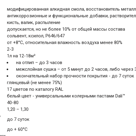
модифицированная алкидная смола, восстановитель металла,
антикоррозионные и функциональные добавки, растворите
кисть, валик, распыление
допускается, но не более 10% от общей массы состава
сольвент, ксилол, Р646/647
от +8°С, относительная влажность воздуха менее 80%
2-3
1л на 12-18м²
на отлип – до 3 часов
межслойная сушка – от 5 минут до 2 часов, либо через 
окончательный набор прочности покрытия - до 7 суток
глянцевый (не менее 75%)
17 цветов по каталогу RAL
белый цвет - универсальными колерными пастами Dali™
40-80
1,20 – 1,30
ю
до 7 суток
до + 60°С