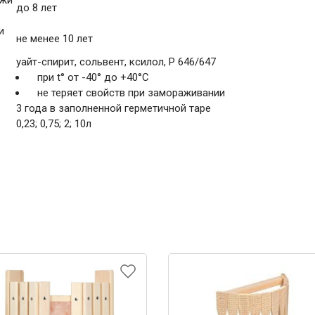
ужи
до 8 лет
и
не менее 10 лет
уайт-спирит, сольвент, ксилол, Р 646/647
при t° от -40° до +40°С
не теряет свойств при замораживании
3 года в заполненной герметичной таре
0,23; 0,75; 2; 10л