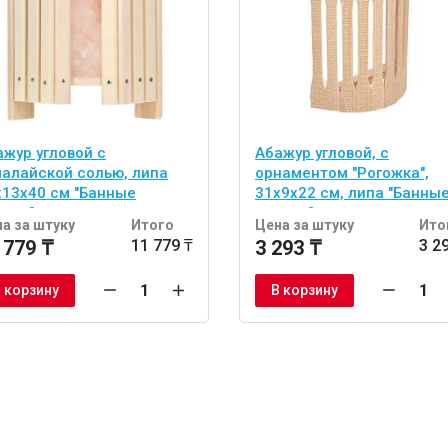
ажур угловой с
Абажур угловой, с
малайской солью, липа
орнаментом "Рогожка",
х13х40 см "Банные
31х9х22 см, липа "Банны
учки"
штучки"
а за штуку
Итого
Цена за штуку
Ито
 779 ₸
11 779 ₸
3 293 ₸
3 2
 корзину
В корзину