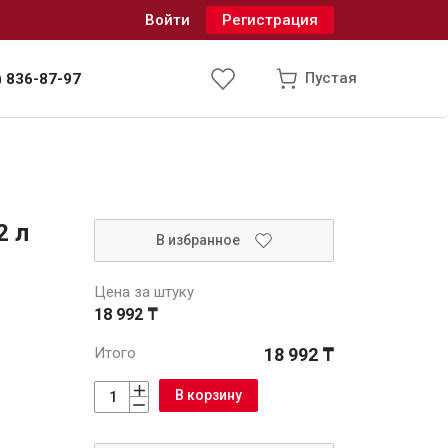
Войти
Регистрация
Пустая
) 836-87-97
Инженерные системы
2 л
В избранное
одоснабжение и водоотведение
Цена за штуку
18 992 ₸
Итого
18 992 ₸
В корзину