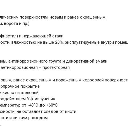
ическим поверхностям, новым и ранее окрашенным:
, ворота и пр.)
офнастил) и нержавеющей стали
ности, влажностью не выше 20%, эксплуатируемые внутри поме
ны, антикоррозионного грунта и декоративной эмали
+ антикоррозионная + протекторная
 новым, ранее окрашенным и пораженным коррозией поверхнос
ерпрочное покрытие
х кислот и щелочей
 воздействием УФ-излучения
емператур от -40⁰C до +60⁰С
рхности, не оставляет следов от кисти
ости и низким расходом
L