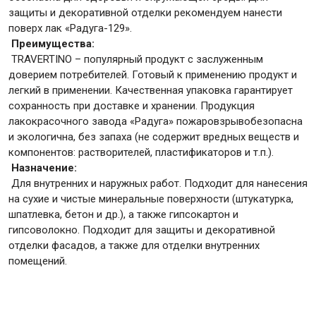
защиты и декоративной отделки рекомендуем нанести
поверх лак «Радуга-129».
Крепежи
Преимущества:
TRAVERTINO – популярный продукт с заслуженным
доверием потребителей. Готовый к применению продукт и
Анкеры
легкий в применении. Качественная упаковка гарантирует
Монтажные ленты
сохранность при доставке и хранении. Продукция
лакокрасочного завода «Радуга» пожаровзрывобезопасна
Канаты, шнуры
и экологична, без запаха (не содержит вредных веществ и
компонентов: растворителей, пластификаторов и т.п.).
Назначение:
Для внутренних и наружных работ. Подходит для нанесения
Всё для дома и сада
на сухие и чистые минеральные поверхности (штукатурка,
шпатлевка, бетон и др.), а также гипсокартон и
гипсоволокно. Подходит для защиты и декоративной
Товары для бани и сауны
отделки фасадов, а также для отделки внутренних
Оборудование для клининга и уборки
помещений.