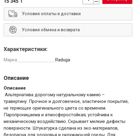
15 345 ₸
Условия оплаты и доставки
Условия обмена и возврата
Инструменты
Характеристики:
Малярный инструмент
Марка
Raduga
Специализированный инструмент
Пистолеты для ремонта
Описание
Инструмент для штукатурно-отделочных работ
Ещё 2
Описание
Альтернатива дорогому натуральному камню –
травертину
.
Прочное и долговечное, эластичное покрытие,
не теряющее оригинального цвета со временем.
Сантехника
Паропроницаема и атмосферостойкая, устойчива к
механическому воздействию. Скрывает мелкие дефекты
поверхности. Штукатурка сделана из эко-материалов,
безопасна для здоровья и окружающей среды. Для