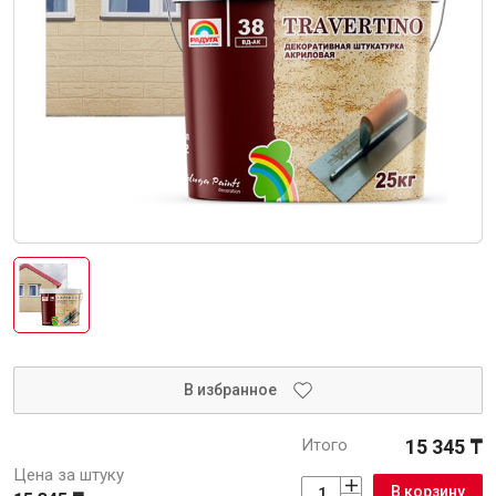
Интерьер и отделка
Лакокрасочные материалы
Герметики
Клеи, жидкие гвозди
Обои
Ещё 5
Инженерные системы
Водоснабжение и водоотведение
В избранное
Итого
15 345 ₸
Электро-оборудование
Цена за штуку
В корзину