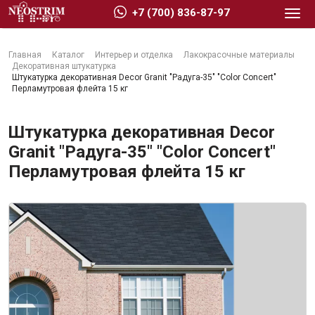
+7 (700) 836-87-97
Главная
Каталог
Интерьер и отделка
Лакокрасочные материалы
Декоративная штукатурка
Штукатурка декоративная Dеcor Granit "Радуга-35" "Color Concert"
Перламутровая флейта 15 кг
Стройматериалы
Штукатурка декоративная Dеcor
Granit "Радуга-35" "Color Concert"
Перламутровая флейта 15 кг
Сухие строительные смеси
Гидроизоляция
Изоляционные материалы
Кровельные материалы
Ещё 2