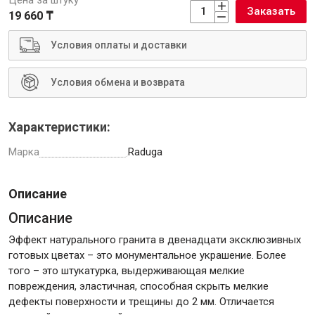
Заказать
19 660 ₸
Условия оплаты и доставки
Инструменты
Условия обмена и возврата
Малярный инструмент
Характеристики:
Специализированный инструмент
Марка
Raduga
Пистолеты для ремонта
Инструмент для штукатурно-отделочных работ
Описание
Ещё 2
Описание
Эффект натурального гранита в двенадцати эксклюзивных
готовых цветах – это монументальное украшение. Более
Сантехника
того – это штукатурка, выдерживающая мелкие
повреждения, эластичная, способная скрыть мелкие
дефекты поверхности и трещины до 2 мм. Отличается