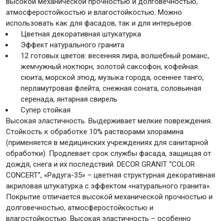
высокой механической прочностью и долговечностью,
атмосферостойкостью и влагостойкостью. Можно
использовать как для фасадов, так и для интерьеров.
Крепежи
Цветная декоративная штукатурка
Эффект натурального гранита
12 готовых цветов: весенняя лира, волшебный романс,
Анкеры
жемчужный ноктюрн, золотой саксофон, кофейная
Монтажные ленты
сюита, морской этюд, музыка города, осеннее танго,
Канаты, шнуры
перламутровая флейта, снежная соната, соловьиная
серенада, янтарная свирель
Супер стойкая
Высокая эластичность. Выдерживает мелкие повреждения.
Стойкость к обработке 10% растворами хлорамина
Всё для дома и сада
(применяется в медицинских учреждениях для санитарной
обработки). Продлевает срок службы фасада, защищая от
дождя, снега и их последствий. DECOR GRANIT “COLOR
Товары для бани и сауны
CONCERT”, «Радуга-35» – цветная структурная декоративная
Оборудование для клининга и уборки
акриловая штукатурка с эффектом «натурального гранита».
Покрытие отличается высокой механической прочностью и
долговечностью, атмосферостойкостью и
влагостойкостью. Высокая эластичность – особенно