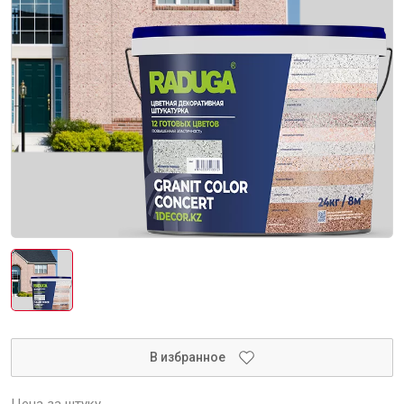
Интерьер и отделка
Лакокрасочные материалы
Герметики
Клеи, жидкие гвозди
Обои
Ещё 5
Инженерные системы
Водоснабжение и водоотведение
В избранное
Электро-оборудование
Цена за штуку