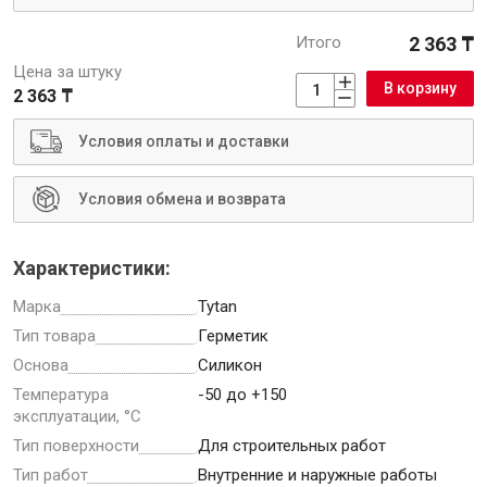
Итого
2 363 ₸
Крепежи
Цена за штуку
В корзину
2 363 ₸
Анкеры
Условия оплаты и доставки
Монтажные ленты
Канаты, шнуры
Условия обмена и возврата
Характеристики:
Всё для дома и сада
Марка
Tytan
Тип товара
Герметик
Товары для бани и сауны
Основа
Силикон
Оборудование для клининга и уборки
Температура
-50 до +150
эксплуатации, °С
Тип поверхности
Для строительных работ
Тип работ
Внутренние и наружные работы