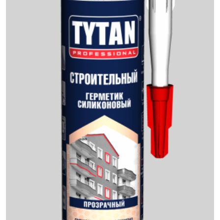
Интерьер и отделка
Лакокрасочные материалы
Герметики
Клеи, жидкие гвозди
Обои
Ещё 5
Инженерные системы
Водоснабжение и водоотведение
Электро-оборудование