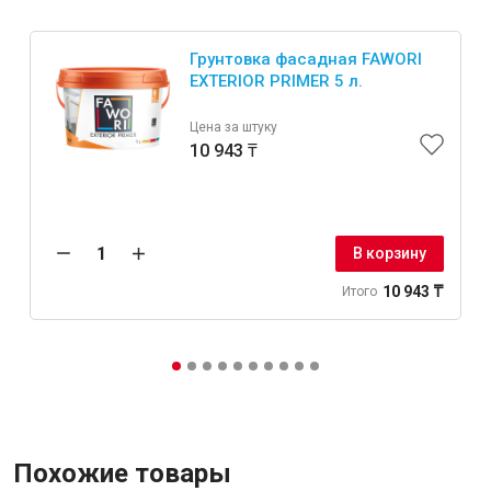
Грунтовка фасадная FAWORI
Крепежи
EXTERIOR PRIMER 5 л.
Цена за штуку
Анкеры
10 943 ₸
Монтажные ленты
Канаты, шнуры
В корзину
10 943 ₸
Итого
Всё для дома и сада
Товары для бани и сауны
Оборудование для клининга и уборки
Похожие товары