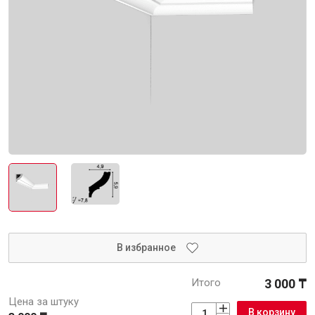
Интерьер и отделка
Лакокрасочные материалы
Герметики
Клеи, жидкие гвозди
Обои
Ещё 5
Инженерные системы
Водоснабжение и водоотведение
В избранное
Итого
3 000 ₸
Электро-оборудование
Цена за штуку
В корзину