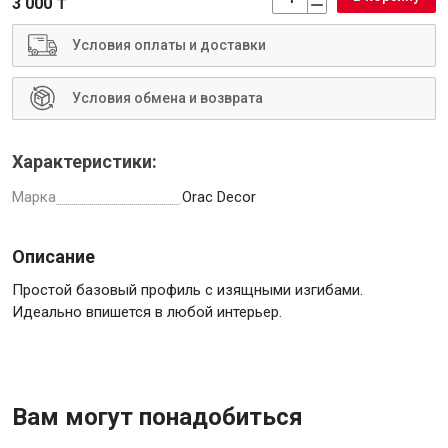
3 000 ₸
Условия оплаты и доставки
Условия обмена и возврата
Инструменты
Характеристики:
Малярный инструмент
Марка
Orac Decor
Специализированный инструмент
Пистолеты для ремонта
Описание
Инструмент для штукатурно-отделочных работ
Ещё 2
Простой базовый профиль с изящными изгибами.
Идеально впишется в любой интерьер.
Сантехника
Вам могут понадобиться