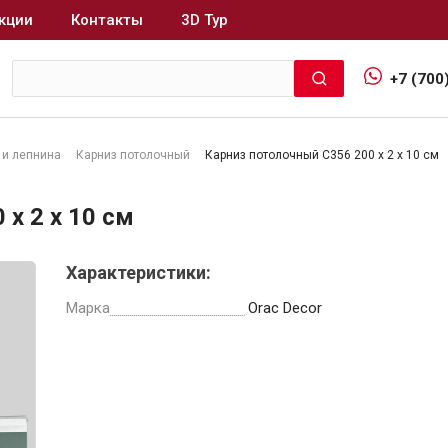
кции
Контакты
3D Тур
+7 (700
 и лепнина
Карниз потолочный
Карниз потолочный C356 200 x 2 x 10 см
Интерьер и отделка
x 2 x 10 см
Лакокрасочные материалы
В
Характеристики:
Герметики
Клеи, жидкие гвозди
Марка
Orac Decor
Обои
Ещё 5