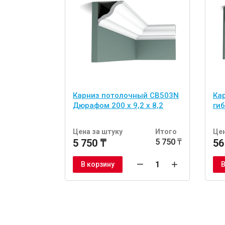
Карниз потолочный CB503N
Ка
Дюрафом 200 x 9,2 x 8,2
гиб
Цена за штуку
Итого
Цен
5 750 ₸
5 750 ₸
56
В корзину
В