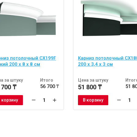
рниз потолочный CX199F
Карниз потолочный CX18
кий 200 х 8 х 8 см
200 х 3,4 х 3 см
а за штуку
Итого
Цена за штуку
Итог
 700 ₸
56 700 ₸
51 800 ₸
51 8
 корзину
В корзину