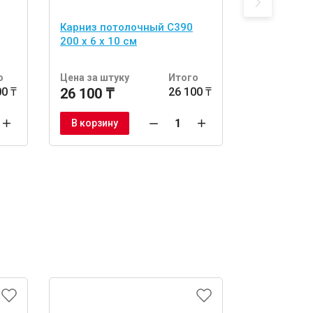
Карниз потолочный C390
Карниз по
200 x 6 x 10 см
200 x 8,8 x
о
Цена за штуку
Итого
Цена за шт
00 ₸
26 100 ₸
26 100 ₸
30 300 ₸
В корзину
В корзину