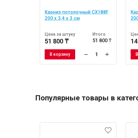
Карниз потолочный CX188F
Ка
200 х 3,4 х 3 см
200
Цена за штуку
Итого
Цен
51 800 ₸
51 800 ₸
14
В корзину
В
Популярные товары в катег