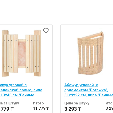
ажур угловой с
Абажур угловой, с
малайской солью, липа
орнаментом "Рогожка",
х13х40 см "Банные
31х9х22 см, липа "Банны
учки"
штучки"
а за штуку
Итого
Цена за штуку
Ито
 779 ₸
11 779 ₸
3 293 ₸
3 2