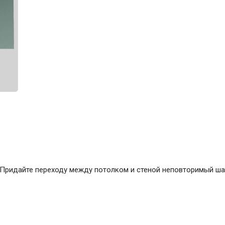
ние
Инструменты
Малярный инструмент
Специализированный инструмент
Пистолеты для ремонта
Инструмент для штукатурно-отделочных
работ
Ещё 2
Всё для дома и сада
. Придайте переходу между потолком и стеной неповторимый 
Товары для бани и сауны
Оборудование для клининга и уборки