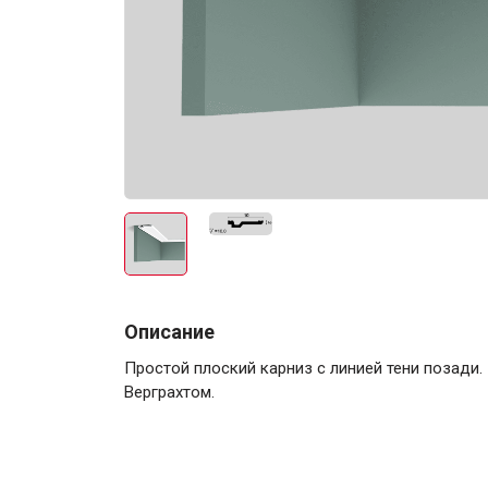
Электро-оборудова
Крепежи
Описание
Простой плоский карниз с линией тени позади
Анкеры
Верграхтом.
Монтажные ленты
Канаты, шнуры