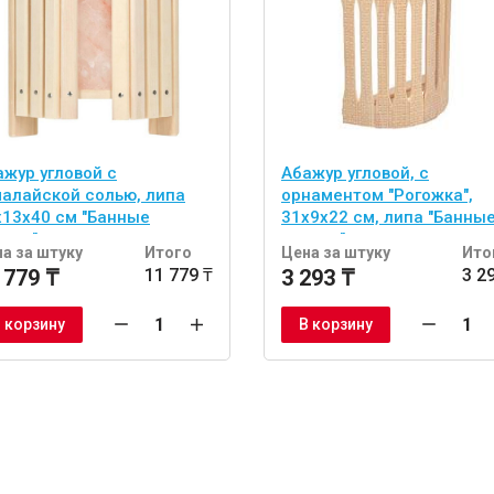
ажур угловой с
Абажур угловой, с
малайской солью, липа
орнаментом "Рогожка",
х13х40 см "Банные
31х9х22 см, липа "Банны
учки"
штучки"
а за штуку
Итого
Цена за штуку
Ито
 779 ₸
11 779 ₸
3 293 ₸
3 2
 корзину
В корзину