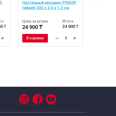
3
Настенный молдинг P9050F
Настенный
гибкий 200 x 2,5 x 1,3 см
гибкий 200 
го
Цена за штуку
Итого
Цена за шт
50 ₸
24 900 ₸
24 900 ₸
31 900 ₸
В корзину
В корзину