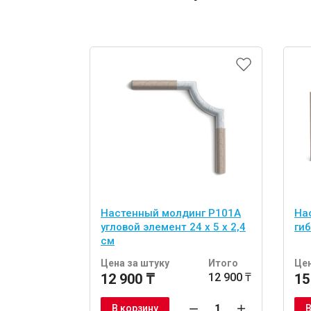
Настенный молдинг P101A
На
угловой элемент 24 х 5 х 2,4
гиб
см
Цена за штуку
Итого
Цен
12 900 ₸
12 900 ₸
15
В корзину
В