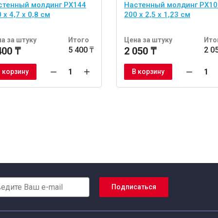
стенный молдинг PX144
Настенный молдинг PX10
 x 4,7 x 0,8 см
200 x 2,5 x 1,23 см
а за штуку
Итого
Цена за штуку
Ито
400 ₸
5 400 ₸
2 050 ₸
2 0
 корзину
В корзину
Подписаться