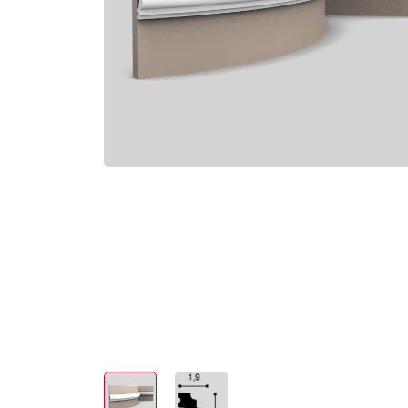
Электро-оборудова
Крепежи
Анкеры
Монтажные ленты
Канаты, шнуры