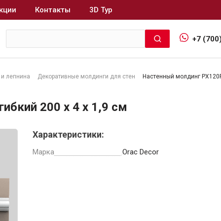
кции
Контакты
3D Тур
+7 (700
 и лепнина
Декоративные молдинги для стен
Настенный молдинг PX120F 
Интерьер и отделка
бкий 200 x 4 x 1,9 см
Лакокрасочные материалы
В
Характеристики:
Герметики
Клеи, жидкие гвозди
Марка
Orac Decor
Обои
Ещё 5