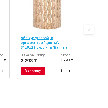
Абажур угловой, с
абор из 2 
орнаментом "Цветы",
двусторонн
е
31х9х22 см, липа "Банные
(спонж и л
штучки"
тела "Банн
го
Цена за штуку
Итого
Цена за шт
93 ₸
3 293 ₸
3 293 ₸
1 722 ₸
В корзину
В корзину