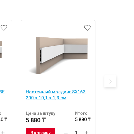
3F
Настенный молдинг SX163
Настенный
200 х 10,1 х 1,3 см
200 x 5 x 2
о
Цена за штуку
Итого
Цена за шт
20 ₸
5 880 ₸
5 880 ₸
17 200 ₸
В корзину
В корзину