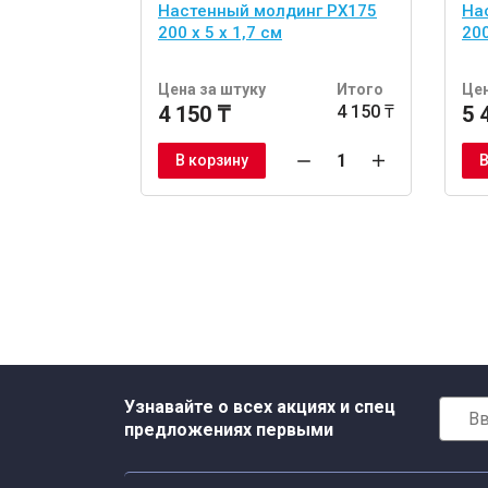
Настенный молдинг PX175
На
200 x 5 x 1,7 см
200
Цена за штуку
Итого
Цен
4 150 ₸
4 150 ₸
5 
В корзину
В
Узнавайте о всех акциях и спец
предложениях первыми