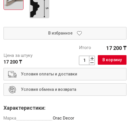
Инструменты
В избранное
Итого
17 200 ₸
Малярный инструмент
Цена за штуку
Специализированный инструмент
В корзину
17 200 ₸
Пистолеты для ремонта
Инструмент для штукатурно-отделочных работ
Условия оплаты и доставки
Ещё 2
Условия обмена и возврата
Характеристики:
Сантехника
Марка
Orac Decor