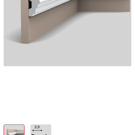
Интерьер и отделка
Лакокрасочные материалы
Герметики
Клеи, жидкие гвозди
Обои
Ещё 5
Инженерные системы
Водоснабжение и водоотведение
Электро-оборудование