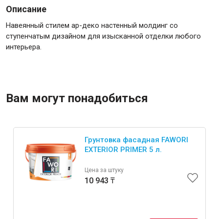
Описание
Навеянный стилем ар-деко настенный молдинг со
Крепежи
ступенчатым дизайном для изысканной отделки любого
интерьера.
Анкеры
Монтажные ленты
Канаты, шнуры
Вам могут понадобиться
Всё для дома и сада
Грунтовка фасадная FAWORI
EXTERIOR PRIMER 5 л.
Товары для бани и сауны
Цена за штуку
Оборудование для клининга и уборки
10 943 ₸