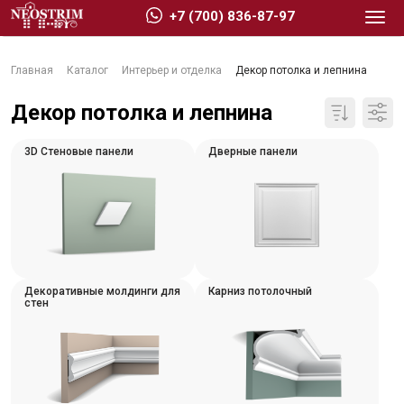
+7 (700) 836-87-97
Главная
Каталог
Интерьер и отделка
Декор потолка и лепнина
Декор потолка и лепнина
3D Стеновые панели
Дверные панели
Стройматериалы
Сухие строительные смеси
Гидроизоляция
Изоляционные материалы
Декоративные молдинги для
Карниз потолочный
Кровельные материалы
стен
Ещё 2