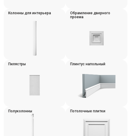
Интерьер и отделка
Колонны для интерьера
Обрамление дверного
проема
Лакокрасочные материалы
Герметики
Клеи, жидкие гвозди
Обои
Ещё 5
Пилястры
Плинтус напольный
Инженерные системы
Водоснабжение и водоотведение
Полуколонны
Потолочные плитки
Электро-оборудование