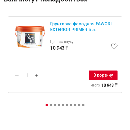
Крепежи
Грунтовка фасадная FAWORI
EXTERIOR PRIMER 5 л.
Анкеры
Цена за штуку
Монтажные ленты
10 943 ₸
Канаты, шнуры
В корзину
Всё для дома и сада
10 943 ₸
Итого
Товары для бани и сауны
Оборудование для клининга и уборки