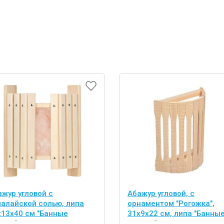
ажур угловой с
Абажур угловой, с
малайской солью, липа
орнаментом "Рогожка",
х13х40 см "Банные
31х9х22 см, липа "Банны
учки"
штучки"