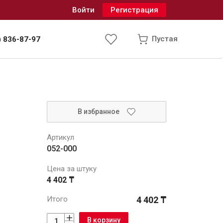
Войти
Регистрация
Пустая
) 836-87-97
Инженерные системы
В избранное
одоснабжение и водоотведение
Артикул
052-000
Цена за штуку
4 402 ₸
Итого
4 402 ₸
В корзину