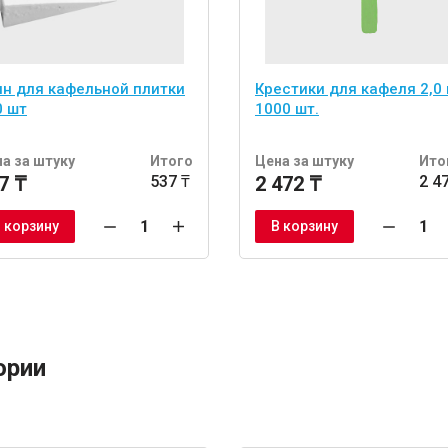
ин для кафельной плитки
Крестики для кафеля 2,0 
0 шт
1000 шт.
а за штуку
Итого
Цена за штуку
Ито
7 ₸
537 ₸
2 472 ₸
2 4
 корзину
В корзину
ории