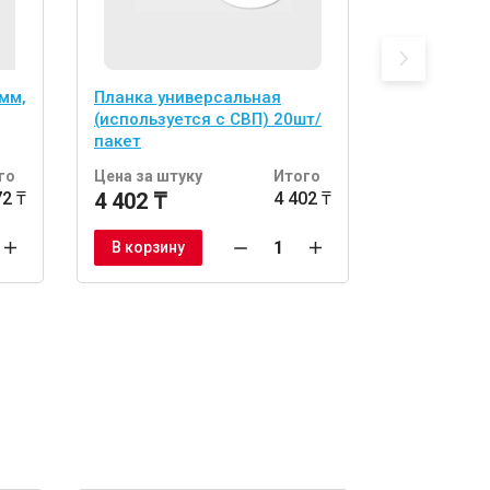
мм,
Планка универсальная
Система в
(используется с СВП) 20шт/
плитки За
пакет
мм" + Клин
го
Цена за штуку
Итого
Цена за шт
72 ₸
4 402 ₸
4 402 ₸
1 380 ₸
В корзину
В корзину