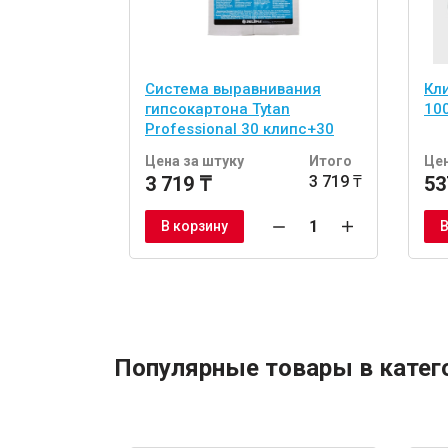
Система выравнивания
Кл
гипсокартона Tytan
10
Professional 30 клипс+30
клиньев
Цена за штуку
Итого
Цен
3 719 ₸
3 719 ₸
53
В корзину
В
Популярные товары в катег