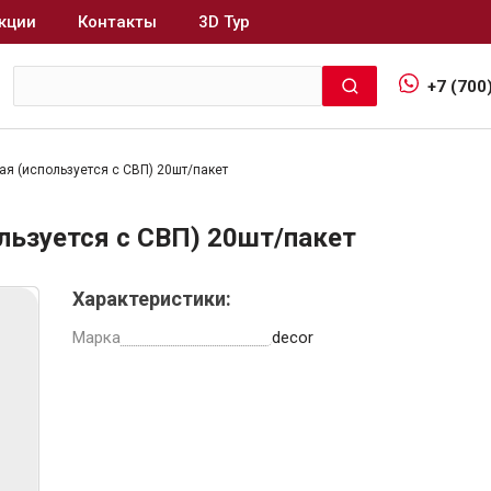
кции
Контакты
3D Тур
+7 (700
я (используется с СВП) 20шт/пакет
Интерьер и отделка
льзуется с СВП) 20шт/пакет
Лакокрасочные материалы
В
Характеристики:
Герметики
Клеи, жидкие гвозди
Марка
decor
Обои
Ещё 5