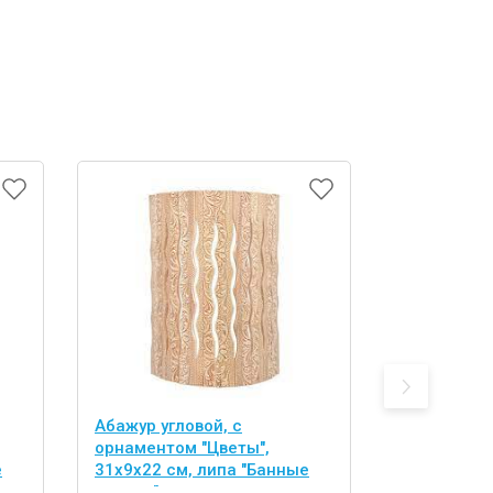
Абажур угловой, с
абор из 2 
орнаментом "Цветы",
двусторонн
е
31х9х22 см, липа "Банные
(спонж и л
штучки"
тела "Банн