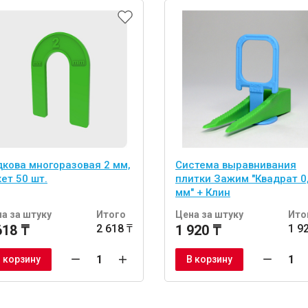
дкова многоразовая 2 мм,
Система выравнивания
ет 50 шт.
плитки Зажим "Квадрат 0
мм" + Клин
а за штуку
Итого
Цена за штуку
Ито
618 ₸
2 618 ₸
1 920 ₸
1 9
 корзину
В корзину