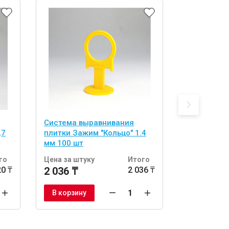
Система выравнивания
Система в
,7
плитки Зажим "Кольцо" 1.4
плитки Заж
мм 100 шт
мм 300 шт
го
Цена за штуку
Итого
Цена за шт
20 ₸
2 036 ₸
2 036 ₸
5 896 ₸
В корзину
В корзину