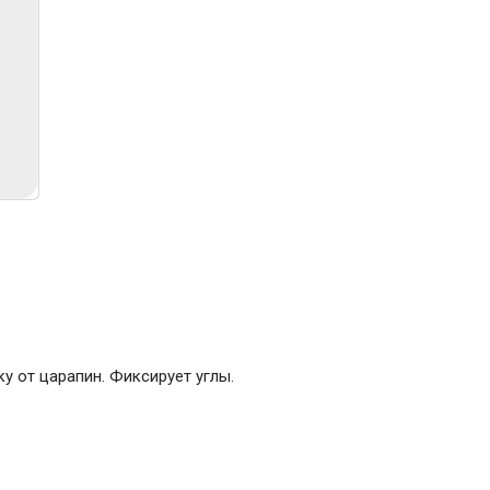
ние
Инструменты
Малярный инструмент
Специализированный инструмент
Пистолеты для ремонта
Инструмент для штукатурно-отделочных
работ
Ещё 2
Всё для дома и сада
у от царапин. Фиксирует углы.
Товары для бани и сауны
Оборудование для клининга и уборки