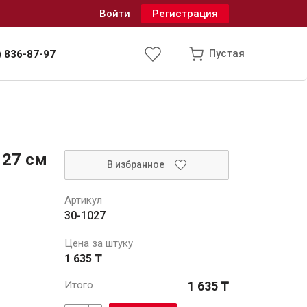
Войти
Регистрация
Пустая
) 836-87-97
Инженерные системы
 27 см
В избранное
одоснабжение и водоотведение
Артикул
30-1027
Цена за штуку
1 635 ₸
Итого
1 635 ₸