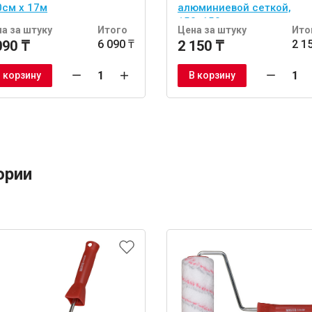
0см x 17м
алюминиевой сеткой,
150х150 мм
а за штуку
Итого
Цена за штуку
Ито
090 ₸
6 090 ₸
2 150 ₸
2 1
 корзину
В корзину
ории