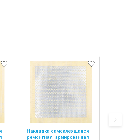
я
Накладка самоклеящаяся
Ролик, 18 с
я
ремонтная, армированная
полиамид, 