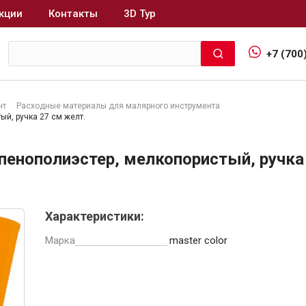
кции
Контакты
3D Тур
+7 (700
нт
Расходные материалы для малярного инструмента
ый, ручка 27 см желт.
Интерьер и отделка
 пенополиэстер, мелкопористый, ручка
Лакокрасочные материалы
В
Герметики
Клеи, жидкие гвозди
Характеристики:
Обои
Марка
master color
Ещё 5