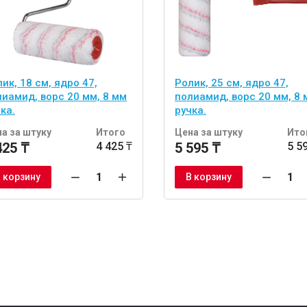
ик, 18 см, ядро 47,
Ролик, 25 см, ядро 47,
лиамид, ворс 20 мм, 8 мм
полиамид, ворс 20 мм, 8 
ка.
ручка.
а за штуку
Итого
Цена за штуку
Ито
425 ₸
4 425 ₸
5 595 ₸
5 5
 корзину
В корзину