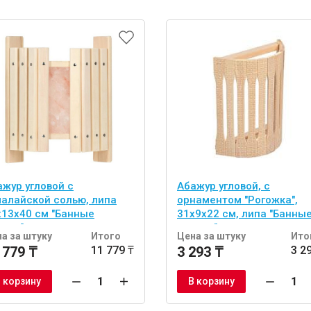
ажур угловой с
Абажур угловой, с
малайской солью, липа
орнаментом "Рогожка",
х13х40 см "Банные
31х9х22 см, липа "Банны
учки"
штучки"
а за штуку
Итого
Цена за штуку
Ито
 779 ₸
11 779 ₸
3 293 ₸
3 2
 корзину
В корзину