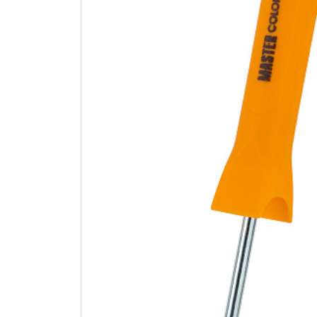
Электро-оборудова
Крепежи
Анкеры
Монтажные ленты
Канаты, шнуры