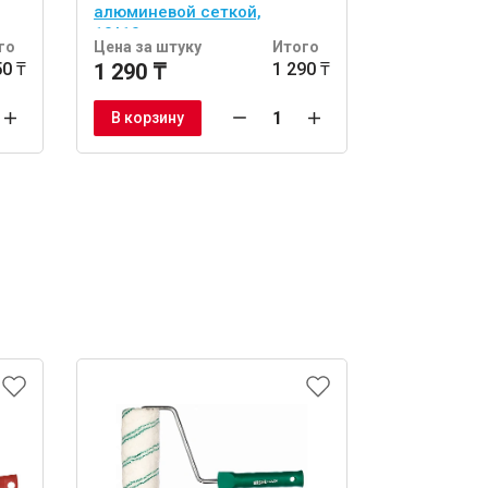
алюминевой сеткой,
ручка.
10*10см
го
Цена за штуку
Итого
Цена за шт
50 ₸
1 290 ₸
1 290 ₸
4 425 ₸
В корзину
В корзину