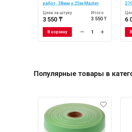
работ, 38мм x 25м Master
27
Color
Цена за штуку
Итого
Цен
3 550 ₸
3 550 ₸
6 
В корзину
В
Популярные товары в катег