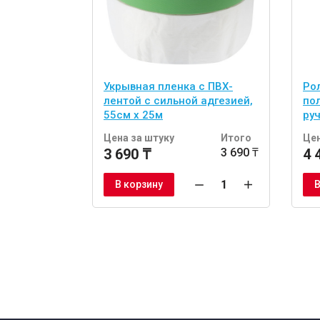
Укрывная пленка с ПВХ-
Рол
лентой с сильной адгезией,
по
55см x 25м
руч
Цена за штуку
Итого
Цен
3 690 ₸
3 690 ₸
4 
В корзину
В