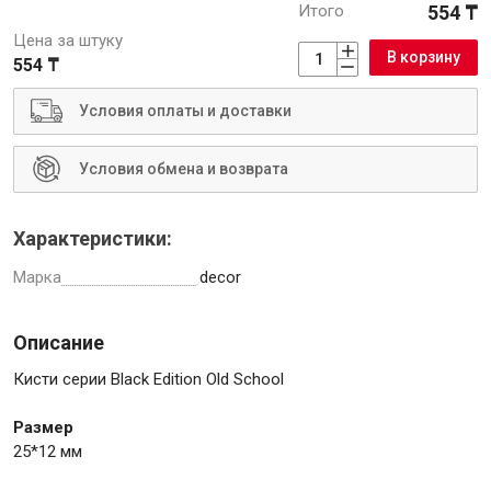
Итого
554 ₸
Цена за штуку
В корзину
554 ₸
Условия оплаты и доставки
Инструменты
Условия обмена и возврата
Малярный инструмент
Специализированный инструмент
Характеристики:
Пистолеты для ремонта
Марка
decor
Инструмент для штукатурно-отделочных работ
Ещё 2
Описание
Кисти серии Black Edition Old School
Сантехника
Размер
25*12 мм