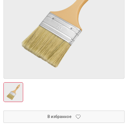
Интерьер и отделка
Лакокрасочные материалы
Герметики
Клеи, жидкие гвозди
Обои
Ещё 5
Инженерные системы
Водоснабжение и водоотведение
В избранное
Электро-оборудование