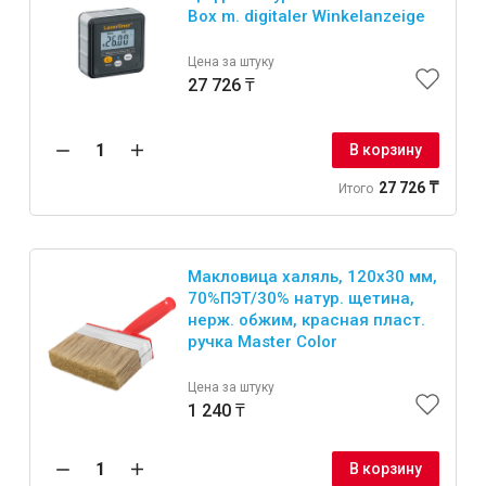
Box m. digitaler Winkelanzeige
Цена за штуку
27 726 ₸
В корзину
27 726 ₸
Итого
Макловица халяль, 120х30 мм,
70%ПЭT/30% натур. щетина,
нерж. обжим, красная пласт.
ручка Master Color
Цена за штуку
1 240 ₸
В корзину