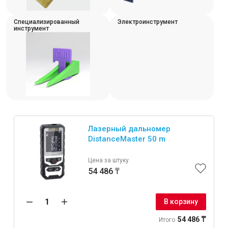
Интерьер и отделка
Специализированный
Электроинструмент
инструмент
Лакокрасочные материалы
Герметики
Клеи, жидкие гвозди
Обои
Ещё 5
Лазерный дальномер
Инженерные системы
DistanceMaster 50 m
Цена за штуку
Водоснабжение и водоотведение
54 486 ₸
В корзину
Электро-оборудование
54 486 ₸
Итого