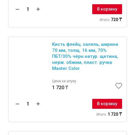
В корзину
720 ₸
Итого
Кисть флейц. халяль, ширина
70 мм, толщ. 16 мм, 70%
ПБT/30% чёрн.натур. щетина,
нерж. обжим, пласт. ручка
Master Color
Цена за штуку
1 720 ₸
В корзину
1 720 ₸
Итого