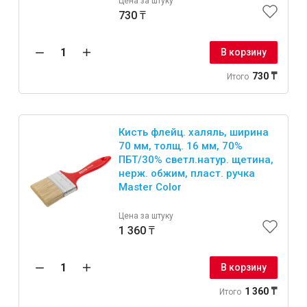
Цена за штуку
730 ₸
В корзину
730 ₸
Итого
Кисть флейц. халяль, ширина
70 мм, толщ. 16 мм, 70%
ПБT/30% светл.натур. щетина,
нерж. обжим, пласт. ручка
Master Color
Цена за штуку
1 360 ₸
В корзину
1 360 ₸
Итого