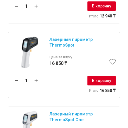
В корзину
Крепежи
12 940 ₸
Итого
Анкеры
Лазерный пирометр
Монтажные ленты
ThermoSpot
Канаты, шнуры
Цена за штуку
16 850 ₸
Всё для дома и сада
В корзину
16 850 ₸
Итого
Товары для бани и сауны
Оборудование для клининга и уборки
Лазерный пирометр
ThermoSpot One