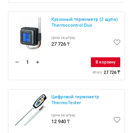
Кухонный термометр (2 щупа)
Thermocontrol Duo
Инструменты
Цена за штуку
27 726 ₸
Малярный инструмент
Специализированный инструмент
В корзину
Пистолеты для ремонта
27 726 ₸
Итого
Инструмент для штукатурно-отделочных работ
Ещё 2
Цифровой термометр
ThermoTester
Сантехника
Цена за штуку
12 940 ₸